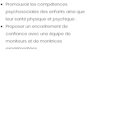
Promouvoir les compétences
psychosociales des enfants ainsi que
leur santé physique et psychique ;
Proposer un encadrement de
confiance avec une équipe de
moniteurs et de monitrices
expérimenté·es.
Statuts de l'association
Cliquez
ici
pour consulter les statuts
de l'association.
Si vous souhaitez consulter notre
rapport annuel, veuillez nous
contacter.